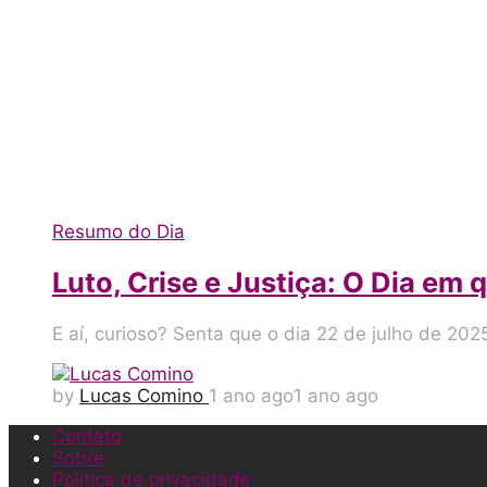
Resumo do Dia
Luto, Crise e Justiça: O Dia em 
E aí, curioso? Senta que o dia 22 de julho de 20
by
Lucas Comino
1 ano ago
1 ano ago
Contato
Sobre
Política de privacidade